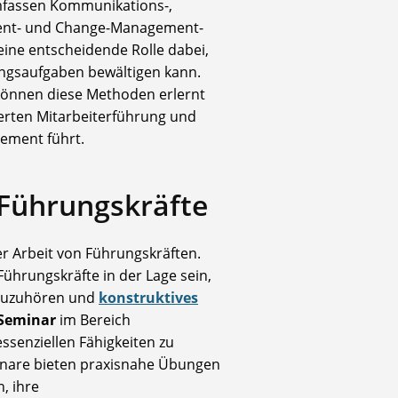
umfassen Kommunikations-,
ent- und Change-Management-
eine entscheidende Rolle dabei,
rungsaufgaben bewältigen kann.
können diese Methoden erlernt
serten Mitarbeiterführung und
ement führt.
Führungskräfte
er Arbeit von Führungskräften.
Führungskräfte in der Lage sein,
v zuzuhören und
konstruktives
-Seminar
im Bereich
ssenziellen Fähigkeiten zu
minare bieten praxisnahe Übungen
, ihre