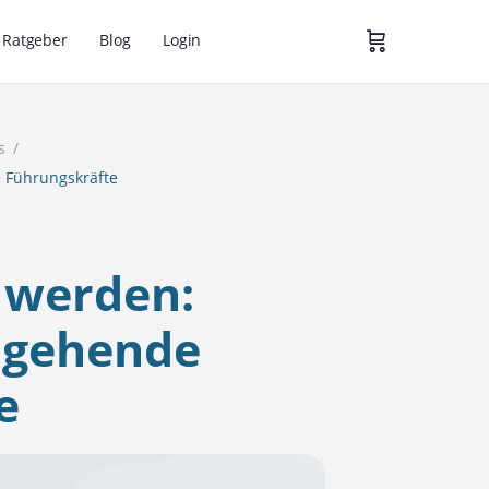
Ratgeber
Blog
Login
s
 Führungskräfte
 werden:
ngehende
e